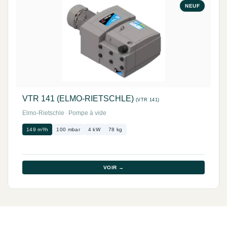
NEUF
VTR 141 (ELMO-RIETSCHLE)
(VTR 141)
Elmo-Rietschle
·
Pompe à vide
149 m³/h
100 mbar
4 kW
78 kg
VOIR →