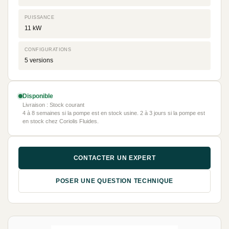
PUISSANCE
11 kW
CONFIGURATIONS
5 versions
Disponible
Livraison : Stock courant
4 à 8 semaines si la pompe est en stock usine. 2 à 3 jours si la pompe est
en stock chez Coriolis Fluides.
CONTACTER UN EXPERT
POSER UNE QUESTION TECHNIQUE