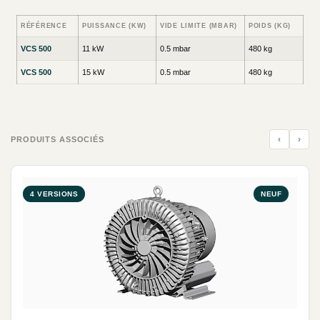
RÉFÉRENCE
PUISSANCE (KW)
VIDE LIMITE (MBAR)
POIDS (KG)
VCS 500
11 kW
0.5 mbar
480 kg
VCS 500
15 kW
0.5 mbar
480 kg
‹
›
PRODUITS ASSOCIÉS
4 VERSIONS
NEUF