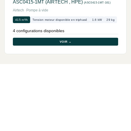
ASC0415-1MT (AIRTECH , HPE)
(ASC0415-1MT-161)
Airtech
·
Pompe à vide
415 m³/h
Tension moteur disponible en triphasé
1.6 kW
29 kg
4 configurations disponibles
VOIR →