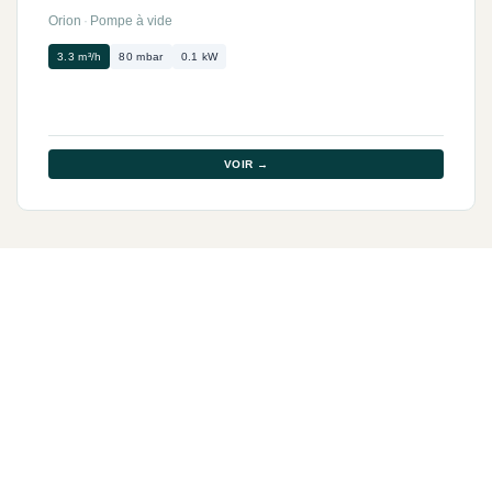
Orion
·
Pompe à vide
3.3 m³/h
80 mbar
0.1 kW
VOIR →