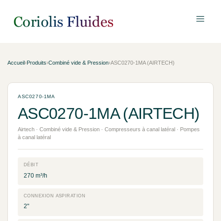
Accueil
›
Produits
›
Combiné vide & Pression
›
ASC0270-1MA (AIRTECH)
ASC0270-1MA
ASC0270-1MA (AIRTECH)
Airtech · Combiné vide & Pression · Compresseurs à canal latéral · Pompes
à canal latéral
DÉBIT
270 m³/h
CONNEXION ASPIRATION
2"