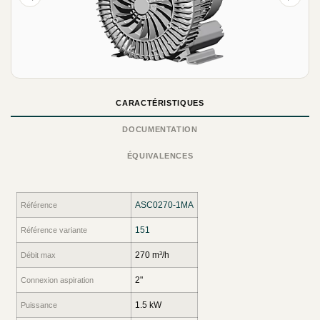
CARACTÉRISTIQUES
DOCUMENTATION
ÉQUIVALENCES
ASC0270-1MA
Référence
151
Référence variante
270 m³/h
Débit max
2"
Connexion aspiration
1.5 kW
Puissance