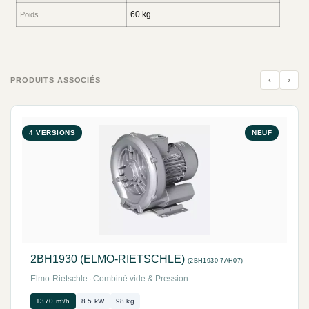
60 kg
Poids
‹
›
PRODUITS ASSOCIÉS
4 VERSIONS
NEUF
2BH1930 (ELMO-RIETSCHLE)
(2BH1930-7AH07)
Elmo-Rietschle
·
Combiné vide & Pression
1370 m³/h
8.5 kW
98 kg