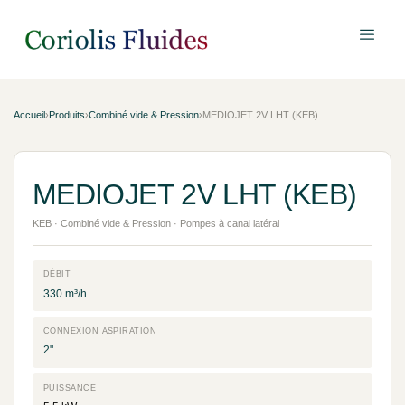
Accueil
›
Produits
›
Combiné vide & Pression
›
MEDIOJET 2V LHT (KEB)
MEDIOJET 2V LHT (KEB)
KEB · Combiné vide & Pression · Pompes à canal latéral
DÉBIT
330 m³/h
CONNEXION ASPIRATION
2"
PUISSANCE