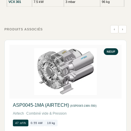
VCX 301
7.5 kW
3 mbar
96 kg
‹
›
PRODUITS ASSOCIÉS
NEUF
ASP0045-1MA (AIRTECH)
(ASP0045-1MA-550)
Airtech
·
Combiné vide & Pression
47 m³/h
0.55 kW
18 kg