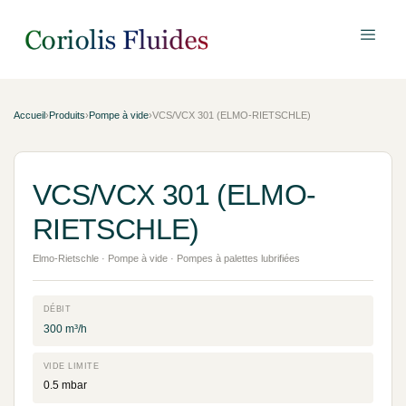
Accueil
›
Produits
›
Pompe à vide
›
VCS/VCX 301 (ELMO-RIETSCHLE)
VCS/VCX 301 (ELMO-
RIETSCHLE)
Elmo-Rietschle · Pompe à vide · Pompes à palettes lubrifiées
DÉBIT
300 m³/h
VIDE LIMITE
0.5 mbar