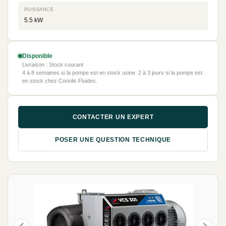
PUISSANCE
5.5 kW
Disponible
Livraison : Stock courant
4 à 8 semaines si la pompe est en stock usine. 2 à 3 jours si la pompe est
en stock chez Coriolis Fluides.
CONTACTER UN EXPERT
POSER UNE QUESTION TECHNIQUE
NEUF