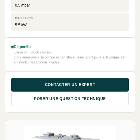
0.5 mbar
PUISSANCE
5.5 kW
Disponible
Livraison : Stock courant
1 à 2 semaines si la pompe est en stock usine. 2 à 3 jours si la pompe est
en stock chez Coriolis Fluides.
CONTACTER UN EXPERT
POSER UNE QUESTION TECHNIQUE
NEUF