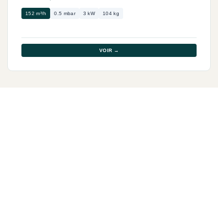
152 m³/h
0.5 mbar
3 kW
104 kg
VOIR →