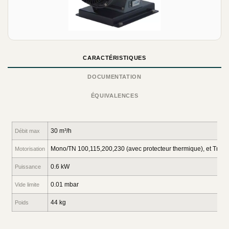
CARACTÉRISTIQUES
DOCUMENTATION
ÉQUIVALENCES
30 m³/h
Débit max
Mono/TN 100,115,200,230 (avec protecteur thermique), et Trip
Motorisation
0.6 kW
Puissance
0.01 mbar
Vide limite
44 kg
Poids