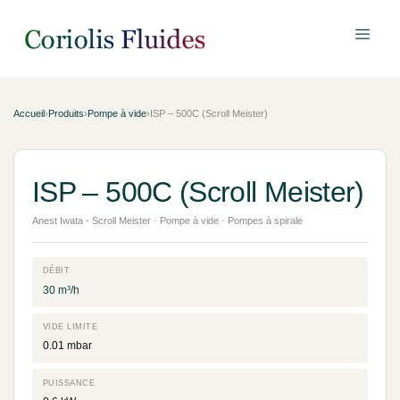
Accueil
›
Produits
›
Pompe à vide
›
ISP – 500C (Scroll Meister)
ISP – 500C (Scroll Meister)
Anest Iwata - Scroll Meister · Pompe à vide · Pompes à spirale
DÉBIT
30 m³/h
VIDE LIMITE
0.01 mbar
PUISSANCE