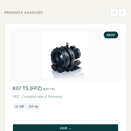
‹
›
PRODUITS ASSOCIÉS
NEUF
K07 TS (FPZ)
(K07 TS)
FPZ
·
Combiné vide & Pression
11 kW
110 kg
VOIR →