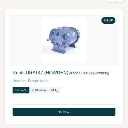
NEUF
Roots URAI 47 (HOWDEN)
(ROOTS URAI 47 (HOWDEN))
Howden
·
Pompe à vide
890 m³/h
-510 mbar
70 kg
VOIR →