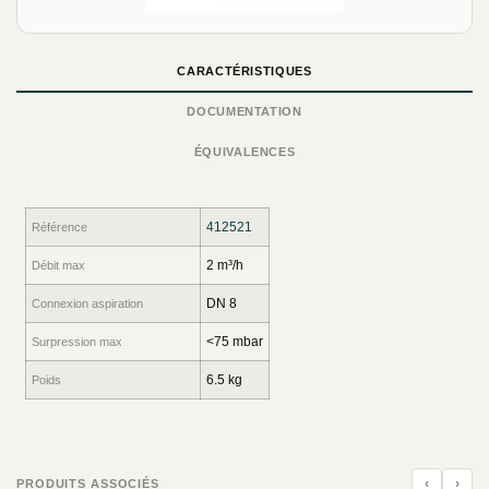
CARACTÉRISTIQUES
DOCUMENTATION
ÉQUIVALENCES
412521
Référence
2 m³/h
Débit max
DN 8
Connexion aspiration
<75 mbar
Surpression max
6.5 kg
Poids
‹
›
PRODUITS ASSOCIÉS