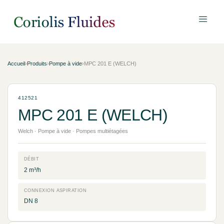
Accueil
›
Produits
›
Pompe à vide
›
MPC 201 E (WELCH)
412521
MPC 201 E (WELCH)
Welch · Pompe à vide · Pompes multiétagées
DÉBIT
2 m³/h
CONNEXION ASPIRATION
DN 8