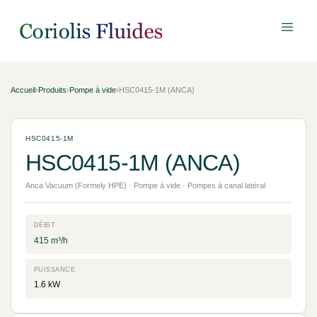
Accueil
›
Produits
›
Pompe à vide
›
HSC0415-1M (ANCA)
HSC0415-1M
HSC0415-1M (ANCA)
Anca Vacuum (Formely HPE) · Pompe à vide · Pompes à canal latéral
DÉBIT
415 m³/h
PUISSANCE
1.6 kW