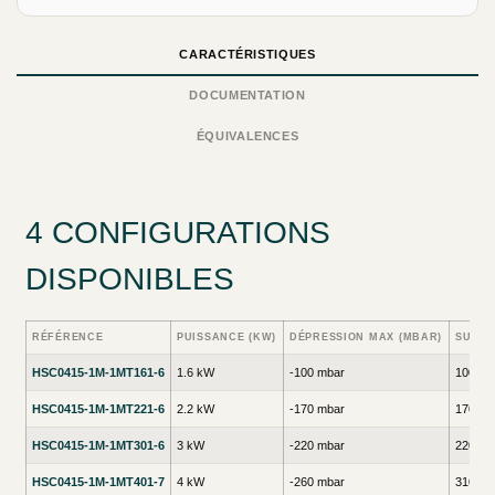
CARACTÉRISTIQUES
DOCUMENTATION
ÉQUIVALENCES
4 CONFIGURATIONS
DISPONIBLES
RÉFÉRENCE
PUISSANCE (KW)
DÉPRESSION MAX (MBAR)
SURPR
HSC0415-1M-1MT161-6
1.6 kW
-100 mbar
100 mb
HSC0415-1M-1MT221-6
2.2 kW
-170 mbar
170 mb
HSC0415-1M-1MT301-6
3 kW
-220 mbar
220 mb
HSC0415-1M-1MT401-7
4 kW
-260 mbar
310 mb