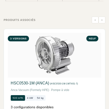
‹
›
PRODUITS ASSOCIÉS
3 VERSIONS
NEUF
HSC0530-1M (ANCA)
(HSC0530-1M-1MT401-7)
Anca Vacuum (Formely HPE)
·
Pompe à vide
530 m³/h
4 kW
54 kg
3 configurations disponibles