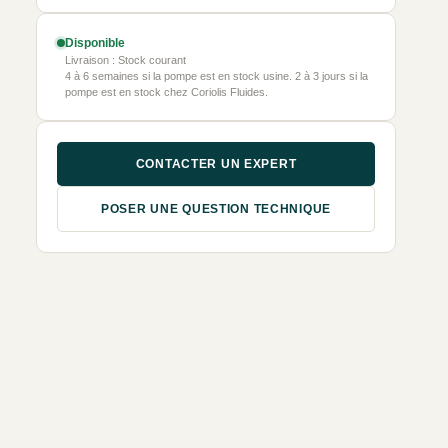
Disponible
Livraison : Stock courant
4 à 6 semaines si la pompe est en stock usine. 2 à 3 jours si la
pompe est en stock chez Coriolis Fluides.
CONTACTER UN EXPERT
POSER UNE QUESTION TECHNIQUE