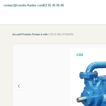
contact@coriolis-fluides.com
03 65 36 06 86
Accueil
›
Produits
›
Pompe à vide
›
CDS 8-900 (FINDER)
NEUF