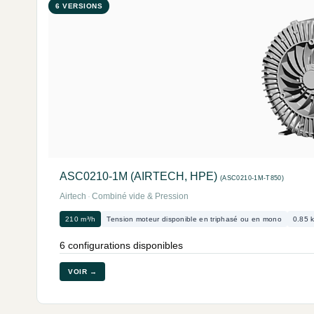
6 VERSIONS
ASC0210-1M (AIRTECH, HPE)
(ASC0210-1M-T850)
Airtech
·
Combiné vide & Pression
210 m³/h
Tension moteur disponible en triphasé ou en mono
0.85 
6 configurations disponibles
VOIR →