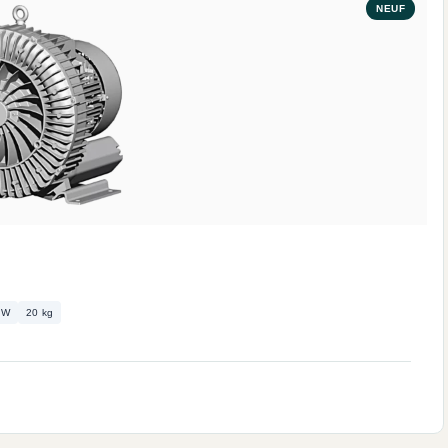
NEUF
kW
20 kg