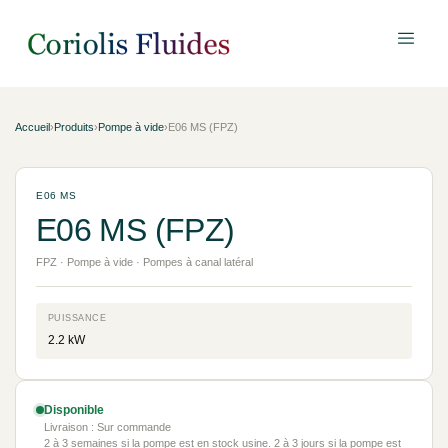
Accueil
›
Produits
›
Pompe à vide
›
E06 MS (FPZ)
E06 MS
E06 MS (FPZ)
FPZ · Pompe à vide · Pompes à canal latéral
PUISSANCE
2.2 kW
Disponible
Livraison : Sur commande
2 à 3 semaines si la pompe est en stock usine. 2 à 3 jours si la pompe est