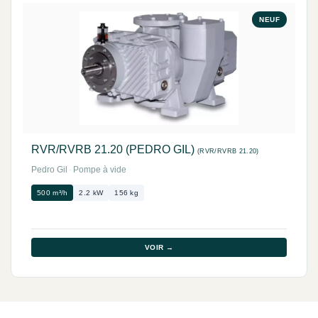
NEUF
RVR/RVRB 21.20 (PEDRO GIL)
(RVR/RVRB 21.20)
Pedro Gil
·
Pompe à vide
500 m³/h
2.2 kW
156 kg
VOIR →