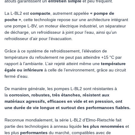
atouts garantissent un
entretien simple
et peu fréquent.
La L-BL2 est
compacte
, autrement appelée
« pompe de
poche »
, cette technologie repose sur une architecture intégrant
une pompe L-BV, un moteur électrique industriel, un séparateur
de décharge, un refroidisseur à joint pour l’eau, ainsi qu’un
refroidisseur d’air pour l’évacuation.
Grâce à ce système de refroidissement, l’élévation de
température du refoulement ne peut pas atteindre +15 °C par
rapport à l’ambiante. L’air rejeté atteint même une
température
égale ou inférieure
à celle de l’environnement, grâce au circuit
fermé d’eau.
De manière générale, les pompes L-BL2 sont résistantes à
la
corrosion, robustes, très étanche
s
,
résistent aux
matériaux agressifs, efficaces en vide et en pression, ont
une durée de vie longue et surtout des performances fiables.
Reconnue mondialement, la série L-BL2 d’Elmo-Rietschle fait
partie des technologies à anneau liquide
les plus renommées
et
les plus
performantes
du marché, compatibles avec de