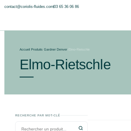
contact@coriolis-fluides.com
03 65 36 06 86
Accueil
›
Produits
›
Gardner Denver
›
Elmo-Rietschle
Elmo-Rietschle
RECHERCHE PAR MOT-CLÉ