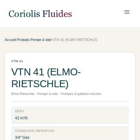
Accueil
›
Produits
›
Pompe à vide
›
VTN 41 (ELMO-RIETSCHLE)
VTN 41
VTN 41 (ELMO-
RIETSCHLE)
Elmo-Rietschle · Pompe à vide · Pompes à palettes sèches
DÉBIT
42 m³/h
CONNEXION ASPIRATION
3/4" Gas