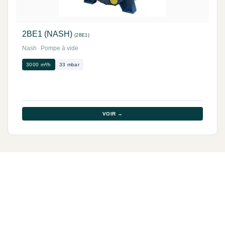
2BE1 (NASH)
(2BE1)
Nash
·
Pompe à vide
3000 m³/h
33 mbar
VOIR →