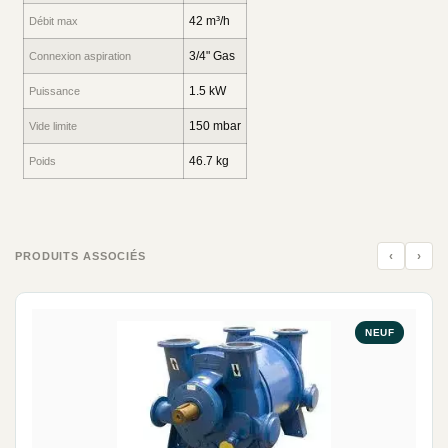
42 m³/h
Débit max
3/4" Gas
Connexion aspiration
1.5 kW
Puissance
150 mbar
Vide limite
46.7 kg
Poids
‹
›
PRODUITS ASSOCIÉS
NEUF