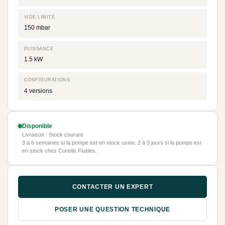
VIDE LIMITE
150 mbar
PUISSANCE
1.5 kW
CONFIGURATIONS
4 versions
Disponible
Livraison : Stock courant
3 à 6 semaines si la pompe est en stock usine. 2 à 3 jours si la pompe est
en stock chez Coriolis Fluides.
CONTACTER UN EXPERT
POSER UNE QUESTION TECHNIQUE