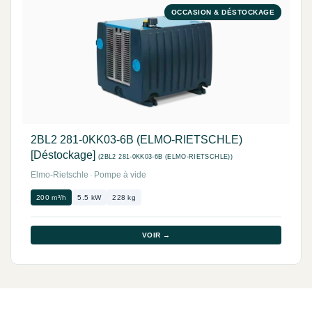
OCCASION & DÉSTOCKAGE
2BL2 281-0KK03-6B (ELMO-RIETSCHLE)
[Déstockage]
(2BL2 281-0KK03-6B (ELMO-RIETSCHLE))
Elmo-Rietschle
·
Pompe à vide
200 m³/h
5.5 kW
228 kg
VOIR →