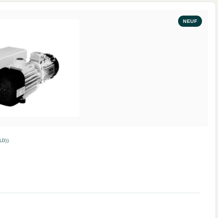
NEUF
LD))