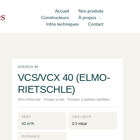
Accueil
Nos produits
Constructeurs
À propos
Infos techniques
Contact
VCS/VCX 40
VCS/VCX 40 (ELMO-
RIETSCHLE)
Elmo-Rietschle · Pompe à vide · Pompes à palettes lubrifiées
DÉBIT
VIDE LIMITE
40 m³/h
0.5 mbar
PUISSANCE