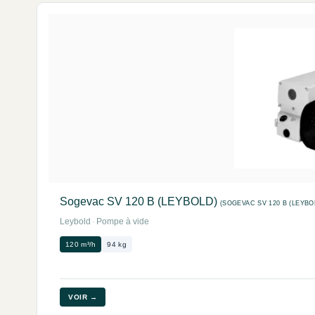
Sogevac SV 120 B (LEYBOLD)
(SOGEVAC SV 120 B (LEYBO
Leybold
·
Pompe à vide
120 m³/h
94 kg
VOIR →