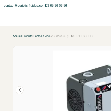
contact@coriolis-fluides.com
03 65 36 06 86
Accueil
›
Produits
›
Pompe à vide
›
VCS/VCX 40 (ELMO-RIETSCHLE)
NEUF