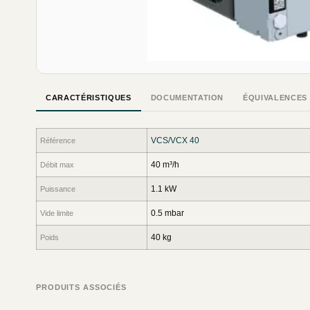
CARACTÉRISTIQUES
DOCUMENTATION
ÉQUIVALENCES
VCS/VCX 40
Référence
40 m³/h
Débit max
1.1 kW
Puissance
0.5 mbar
Vide limite
40 kg
Poids
PRODUITS ASSOCIÉS