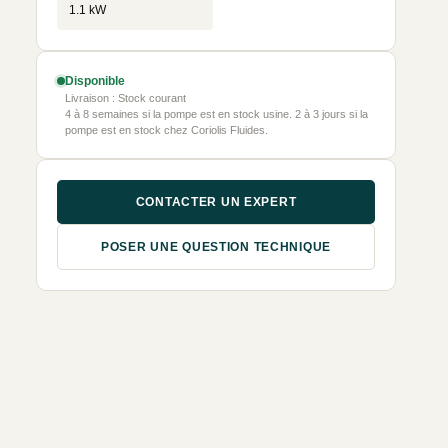
1.1 kW
Disponible
Livraison : Stock courant
4 à 8 semaines si la pompe est en stock usine. 2 à 3 jours si la
pompe est en stock chez Coriolis Fluides.
CONTACTER UN EXPERT
POSER UNE QUESTION TECHNIQUE