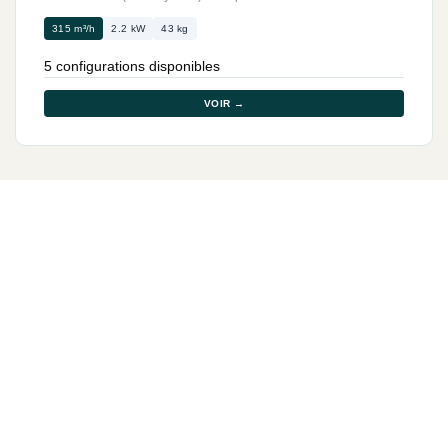
315 m³/h
2.2 kW
43 kg
5 configurations disponibles
VOIR →