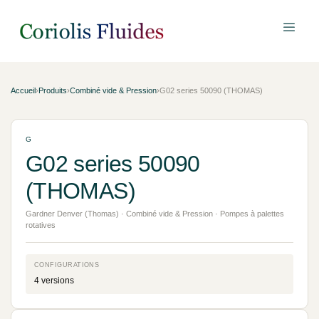
Accueil
›
Produits
›
Combiné vide & Pression
›
G02 series 50090 (THOMAS)
G
G02 series 50090
(THOMAS)
Gardner Denver (Thomas) · Combiné vide & Pression · Pompes à palettes
rotatives
CONFIGURATIONS
4 versions