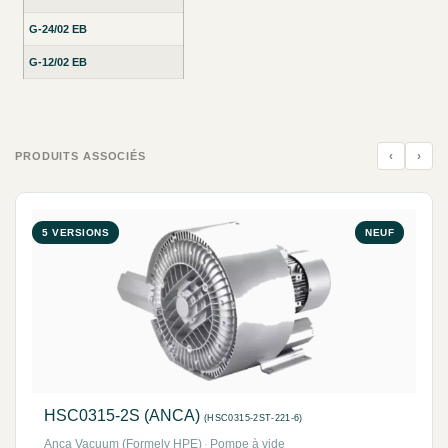
G-24/02 EB
G-12/02 EB
‹
›
PRODUITS ASSOCIÉS
5 VERSIONS
NEUF
HSC0315-2S (ANCA)
(HSC0315-2ST-221-6)
Anca Vacuum (Formely HPE)
·
Pompe à vide