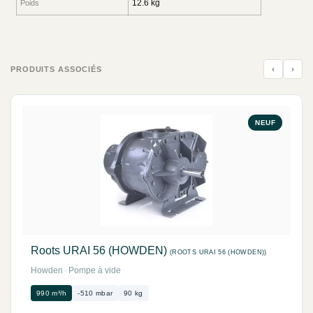
12.6 kg
Poids
‹
›
PRODUITS ASSOCIÉS
NEUF
Roots URAI 56 (HOWDEN)
(ROOTS URAI 56 (HOWDEN))
Howden
·
Pompe à vide
990 m³/h
-510 mbar
90 kg