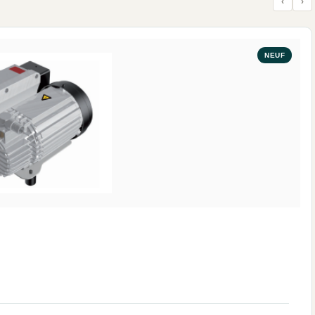
‹
›
NEUF