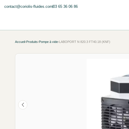
contact@coriolis-fluides.com
03 65 36 06 86
Accueil
›
Produits
›
Pompe à vide
›
LABOPORT N 820.3 FT40.18 (KNF)
NEUF