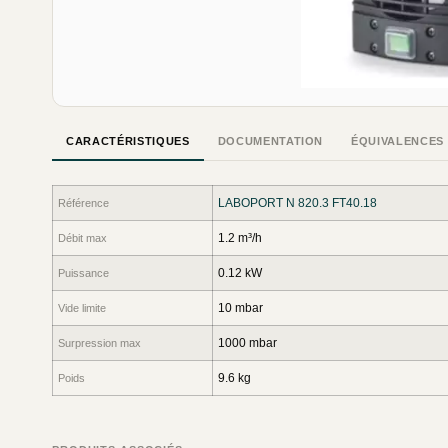
CARACTÉRISTIQUES
DOCUMENTATION
ÉQUIVALENCES
LABOPORT N 820.3 FT40.18
Référence
1.2 m³/h
Débit max
0.12 kW
Puissance
10 mbar
Vide limite
1000 mbar
Surpression max
9.6 kg
Poids