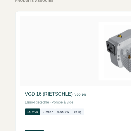
PRODUITS ASSOCIÉS
VGD 16 (RIETSCHLE)
(VGD 16)
Elmo-Rietschle
·
Pompe à vide
15 m³/h
2 mbar
0.55 kW
16 kg