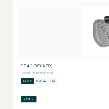
DT 4.2 (BECKER)
Becker
·
Palettes sèches
1.9 m³/h
0.09 kW
7 kg
VOIR →