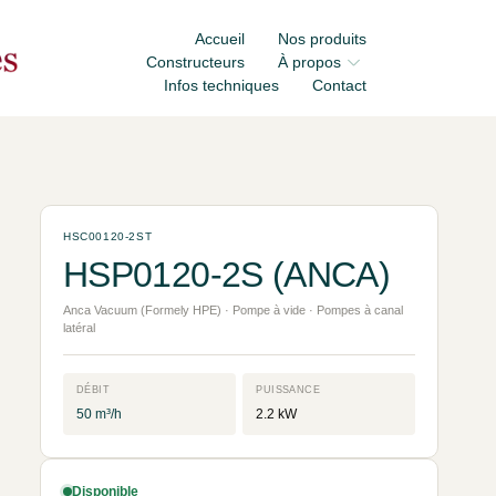
Accueil
Nos produits
Constructeurs
À propos
Infos techniques
Contact
HSC00120-2ST
HSP0120-2S (ANCA)
Anca Vacuum (Formely HPE) · Pompe à vide · Pompes à canal
latéral
DÉBIT
PUISSANCE
50 m³/h
2.2 kW
Disponible