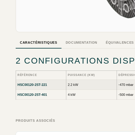
CARACTÉRISTIQUES
DOCUMENTATION
ÉQUIVALENCES
2 CONFIGURATIONS DIS
RÉFÉRENCE
PUISSANCE (KW)
DÉPRESSI
HSC00120-2ST-221
2.2 kW
-470 mbar
HSC00120-2ST-401
4 kW
-500 mbar
PRODUITS ASSOCIÉS