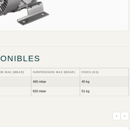
PONIBLES
ON MAX (MBAR)
SURPRESSION MAX (MBAR)
POIDS (KG)
460 mbar
40 kg
820 mbar
51 kg
‹
›