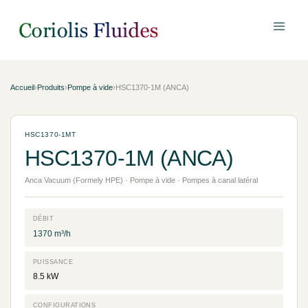
Accueil
›
Produits
›
Pompe à vide
›
HSC1370-1M (ANCA)
HSC1370-1MT
HSC1370-1M (ANCA)
Anca Vacuum (Formely HPE) · Pompe à vide · Pompes à canal latéral
DÉBIT
1370 m³/h
PUISSANCE
8.5 kW
CONFIGURATIONS