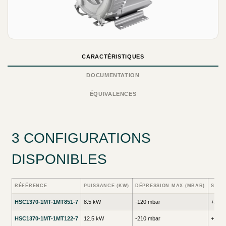
CARACTÉRISTIQUES
DOCUMENTATION
ÉQUIVALENCES
3 CONFIGURATIONS
DISPONIBLES
RÉFÉRENCE
PUISSANCE (KW)
DÉPRESSION MAX (MBAR)
SURP
HSC1370-1MT-1MT851-7
8.5 kW
-120 mbar
+110 
HSC1370-1MT-1MT122-7
12.5 kW
-210 mbar
+190 