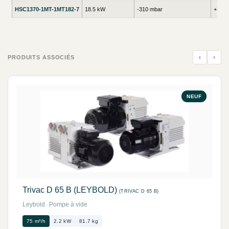
HSC1370-1MT-1MT182-7
18.5 kW
-310 mbar
+320 
‹
›
PRODUITS ASSOCIÉS
NEUF
Trivac D 65 B (LEYBOLD)
(TRIVAC D 65 B)
Leybold
·
Pompe à vide
75 m³/h
2.2 kW
81.7 kg