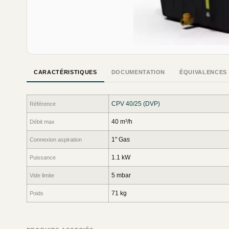
CARACTÉRISTIQUES
DOCUMENTATION
ÉQUIVALENCES
CPV 40/25 (DVP)
Référence
40 m³/h
Débit max
1" Gas
Connexion aspiration
1.1 kW
Puissance
5 mbar
Vide limite
71 kg
Poids