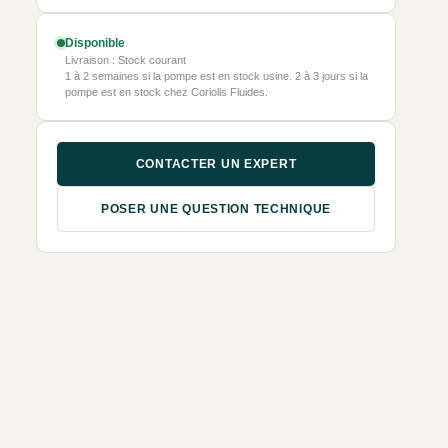
Disponible
Livraison : Stock courant
1 à 2 semaines si la pompe est en stock usine. 2 à 3 jours si la
pompe est en stock chez Coriolis Fluides.
CONTACTER UN EXPERT
POSER UNE QUESTION TECHNIQUE