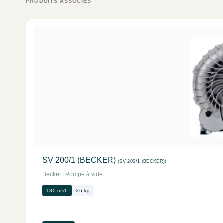
PRODUITS ASSOCIÉS
SV 200/1 (BECKER)
(SV 200/1 (BECKER))
Becker
·
Pompe à vide
180 m³/h
26 kg