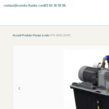
contact@coriolis-fluides.com
03 65 36 06 86
Accueil
›
Produits
›
Pompe à vide
›
CPV 40/25 (DVP)
NEUF