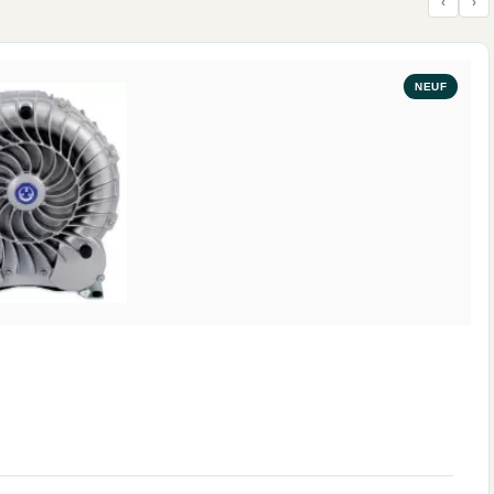
‹
›
NEUF