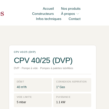
Accueil
Nos produits
Constructeurs
À propos
Infos techniques
Contact
CPV 40/25 (DVP)
CPV 40/25 (DVP)
DVP · Pompe à vide · Pompes à palettes lubrifiées
DÉBIT
CONNEXION ASPIRATION
40 m³/h
1" Gas
VIDE LIMITE
PUISSANCE
5 mbar
1.1 kW