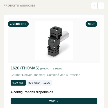
‹
›
PRODUITS ASSOCIÉS
4 VERSIONS
NEUF
1620 (THOMAS)
(1620VDP-/2.2/E/DC)
Gardner Denver (Thomas)
·
Combiné vide & Pression
0.99 m³/h
-870 mbar
12DC
4 configurations disponibles
VOIR →