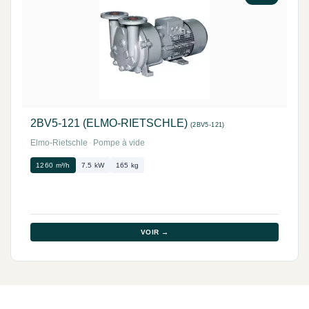
2BV5-121 (ELMO-RIETSCHLE)
(2BV5-121)
Elmo-Rietschle
·
Pompe à vide
1260 m³/h
7.5 kW
165 kg
VOIR →