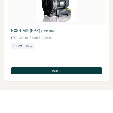
K08R MD (FPZ)
(K08R MD)
FPZ
·
Combiné vide & Pression
7.5 kW
75 kg
VOIR →