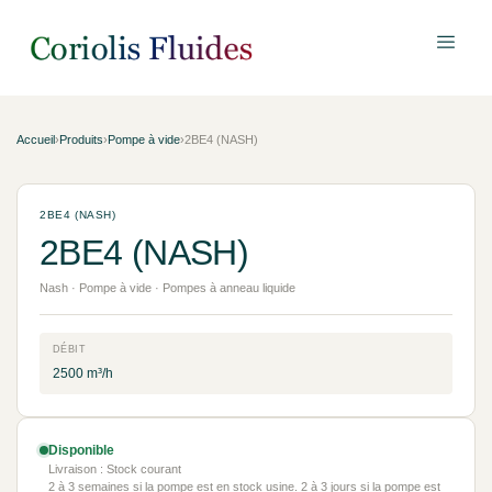
Accueil
›
Produits
›
Pompe à vide
›
2BE4 (NASH)
2BE4 (NASH)
2BE4 (NASH)
Nash · Pompe à vide · Pompes à anneau liquide
DÉBIT
2500 m³/h
Disponible
Livraison : Stock courant
2 à 3 semaines si la pompe est en stock usine. 2 à 3 jours si la pompe est