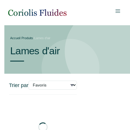
Accueil
›
Produits
›
Lames d'air
Lames d'air
Trier par