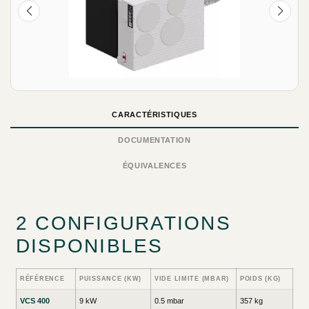
CARACTÉRISTIQUES
DOCUMENTATION
ÉQUIVALENCES
2 CONFIGURATIONS
DISPONIBLES
RÉFÉRENCE
PUISSANCE (KW)
VIDE LIMITE (MBAR)
POIDS (KG)
VCS 400
9 kW
0.5 mbar
357 kg