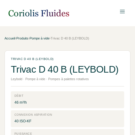
Accueil
›
Produits
›
Pompe à vide
›
Trivac D 40 B (LEYBOLD)
TRIVAC D 40 B (LEYBOLD)
Trivac D 40 B (LEYBOLD)
Leybold · Pompe à vide · Pompes à palettes rotatives
DÉBIT
46 m³/h
CONNEXION ASPIRATION
40 ISO-KF
PUISSANCE