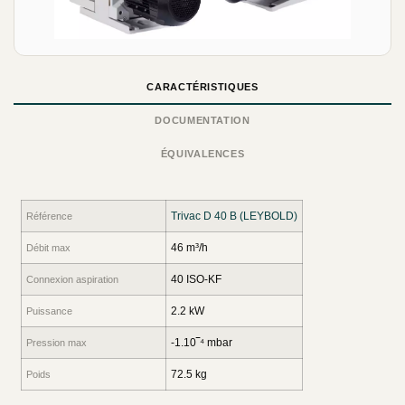
CARACTÉRISTIQUES
DOCUMENTATION
ÉQUIVALENCES
Trivac D 40 B (LEYBOLD)
Référence
46 m³/h
Débit max
40 ISO-KF
Connexion aspiration
2.2 kW
Puissance
-1.10‾⁴ mbar
Pression max
72.5 kg
Poids