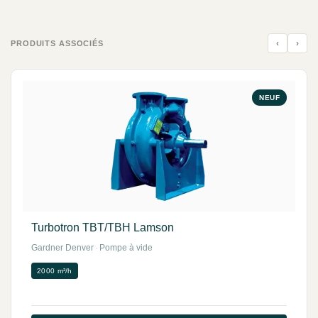
‹
›
PRODUITS ASSOCIÉS
NEUF
Turbotron TBT/TBH Lamson
Gardner Denver
·
Pompe à vide
2000 m³/h