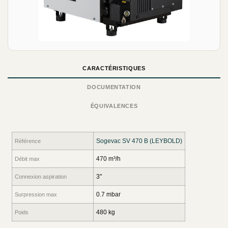
CARACTÉRISTIQUES
DOCUMENTATION
ÉQUIVALENCES
Sogevac SV 470 B (LEYBOLD)
Référence
470 m³/h
Débit max
3"
Connexion aspiration
0.7 mbar
Surpression max
480 kg
Poids