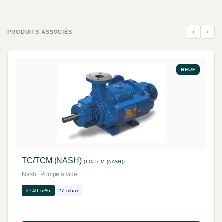
‹
›
PRODUITS ASSOCIÉS
NEUF
TC/TCM (NASH)
(TC/TCM (NASH))
Nash
·
Pompe à vide
3740 m³/h
27 mbar