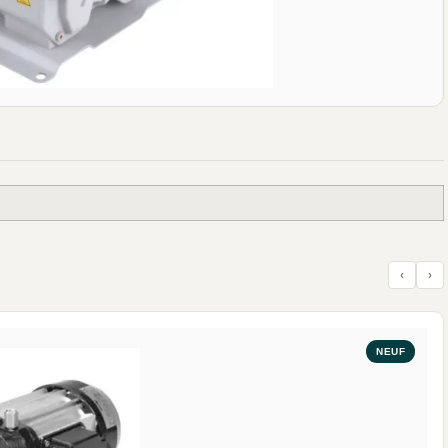
‹
›
NEUF