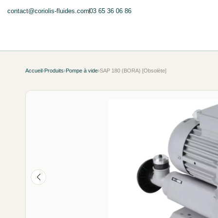
contact@coriolis-fluides.com
03 65 36 06 86
Accueil
›
Produits
›
Pompe à vide
›
SAP 180 (BORA) [Obsolète]
MACHINES OBSOLÈTES