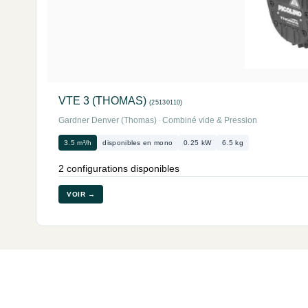
VTE 3 (THOMAS)
(25130110)
Gardner Denver (Thomas)
·
Combiné vide & Pression
3.5 m³/h
disponibles en mono
0.25 kW
6.5 kg
2 configurations disponibles
VOIR →