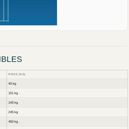
IBLES
POIDS (KG)
40 kg
101 kg
145 kg
245 kg
450 kg