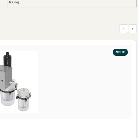
630 kg
‹
›
NEUF