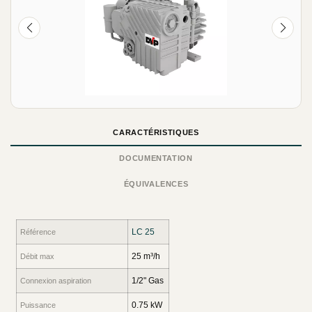
CARACTÉRISTIQUES
DOCUMENTATION
ÉQUIVALENCES
LC 25
Référence
25 m³/h
Débit max
1/2" Gas
Connexion aspiration
0.75 kW
Puissance