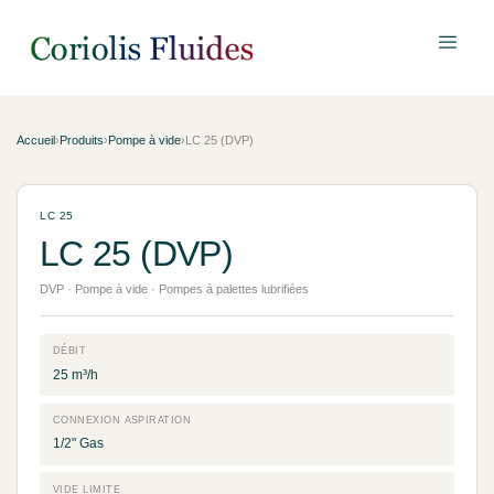
Accueil
›
Produits
›
Pompe à vide
›
LC 25 (DVP)
LC 25
LC 25 (DVP)
DVP · Pompe à vide · Pompes à palettes lubrifiées
DÉBIT
25 m³/h
CONNEXION ASPIRATION
1/2" Gas
VIDE LIMITE