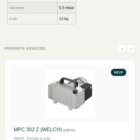
0.5 mbar
Vide limite
13 kg
Poids
‹
›
PRODUITS ASSOCIÉS
NEUF
MPC 302 Z (WELCH)
(414722)
Welch
·
Pompe à vide