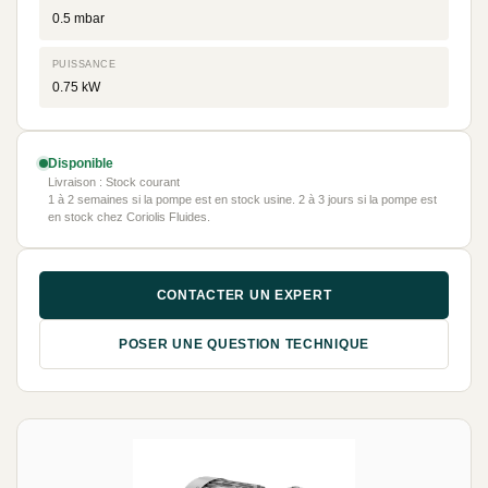
0.5 mbar
PUISSANCE
0.75 kW
Disponible
Livraison : Stock courant
1 à 2 semaines si la pompe est en stock usine. 2 à 3 jours si la pompe est
en stock chez Coriolis Fluides.
CONTACTER UN EXPERT
POSER UNE QUESTION TECHNIQUE
NEUF