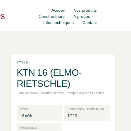
Accueil
Nos produits
Constructeurs
À propos
Infos techniques
Contact
KTN 16
KTN 16 (ELMO-
RIETSCHLE)
Elmo-Rietschle · Palettes sèches · Pompes à palettes sèches
DÉBIT
CONNEXION ASPIRATION
16 m³/h
1/2" G
PUISSANCE