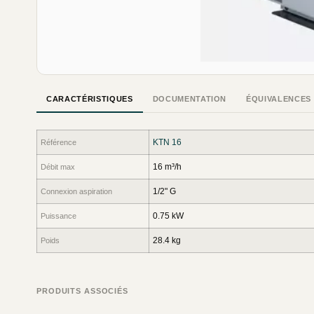
CARACTÉRISTIQUES
DOCUMENTATION
ÉQUIVALENCES
KTN 16
Référence
16 m³/h
Débit max
1/2" G
Connexion aspiration
0.75 kW
Puissance
28.4 kg
Poids
PRODUITS ASSOCIÉS