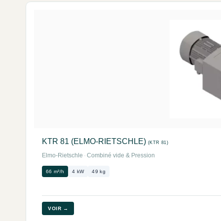
KTR 81 (ELMO-RIETSCHLE)
(KTR 81)
Elmo-Rietschle
·
Combiné vide & Pression
66 m³/h
4 kW
49 kg
VOIR →