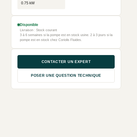
0.75 kW
Disponible
Livraison : Stock courant
3 à 6 semaines si la pompe est en stock usine. 2 à 3 jours si la
pompe est en stock chez Coriolis Fluides.
CONTACTER UN EXPERT
POSER UNE QUESTION TECHNIQUE