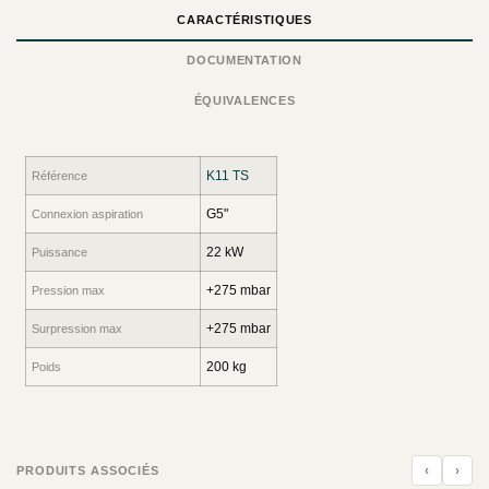
CARACTÉRISTIQUES
DOCUMENTATION
ÉQUIVALENCES
K11 TS
Référence
G5"
Connexion aspiration
22 kW
Puissance
+275 mbar
Pression max
+275 mbar
Surpression max
200 kg
Poids
‹
›
PRODUITS ASSOCIÉS