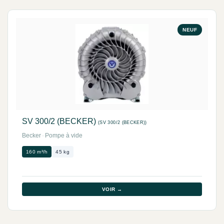
NEUF
SV 300/2 (BECKER)
(SV 300/2 (BECKER))
Becker
·
Pompe à vide
160 m³/h
45 kg
VOIR →