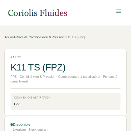
Accueil
›
Produits
›
Combiné vide & Pression
›
K11 TS (FPZ)
K11 TS
K11 TS (FPZ)
FPZ · Combiné vide & Pression · Compresseurs à canal latéral · Pompes à
canal latéral
CONNEXION ASPIRATION
G5"
Disponible
Livraison : Stock courant