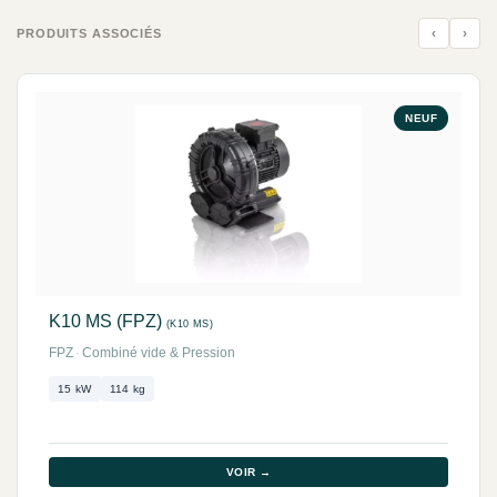
‹
›
PRODUITS ASSOCIÉS
NEUF
K10 MS (FPZ)
(K10 MS)
FPZ
·
Combiné vide & Pression
15 kW
114 kg
VOIR →