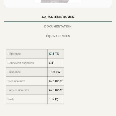
CARACTÉRISTIQUES
DOCUMENTATION
ÉQUIVALENCES
K11 TD
Référence
G4"
Connexion aspiration
18.5 kW
Puissance
425 mbar
Pression max
475 mbar
Surpression max
187 kg
Poids