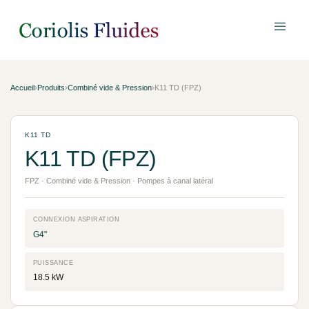
Accueil
›
Produits
›
Combiné vide & Pression
›
K11 TD (FPZ)
K11 TD
K11 TD (FPZ)
FPZ · Combiné vide & Pression · Pompes à canal latéral
CONNEXION ASPIRATION
G4"
PUISSANCE
18.5 kW