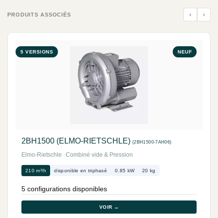
‹
›
PRODUITS ASSOCIÉS
5 VERSIONS
NEUF
2BH1500 (ELMO-RIETSCHLE)
(2BH1500-7AH06)
Elmo-Rietschle
·
Combiné vide & Pression
210 m³/h
disponible en triphasé
0.85 kW
20 kg
5 configurations disponibles
VOIR →