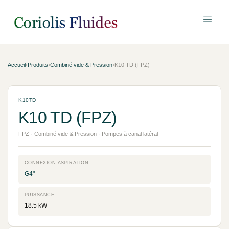
Accueil
›
Produits
›
Combiné vide & Pression
›
K10 TD (FPZ)
K10TD
K10 TD (FPZ)
FPZ · Combiné vide & Pression · Pompes à canal latéral
CONNEXION ASPIRATION
G4"
PUISSANCE
18.5 kW