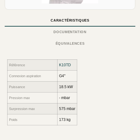
CARACTÉRISTIQUES
DOCUMENTATION
ÉQUIVALENCES
K10TD
Référence
G4"
Connexion aspiration
18.5 kW
Puissance
- mbar
Pression max
575 mbar
Surpression max
173 kg
Poids