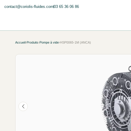
contact@coriolis-fluides.com
03 65 36 06 86
Accueil
›
Produits
›
Pompe à vide
›
HSP0065-1M (ANCA)
NEUF