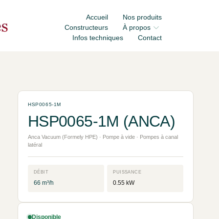
Accueil
Nos produits
Constructeurs
À propos
Infos techniques
Contact
HSP0065-1M
HSP0065-1M (ANCA)
Anca Vacuum (Formely HPE) · Pompe à vide · Pompes à canal
latéral
DÉBIT
PUISSANCE
66 m³/h
0.55 kW
Disponible