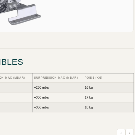
IBLES
ON MAX (MBAR)
SURPRESSION MAX (MBAR)
POIDS (KG)
+250 mbar
16 kg
+350 mbar
17 kg
+350 mbar
18 kg
‹
›