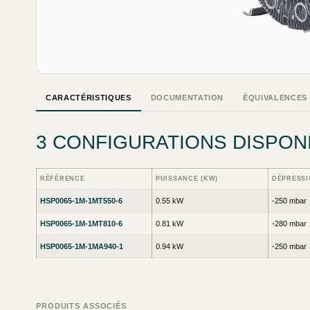
CARACTÉRISTIQUES
DOCUMENTATION
ÉQUIVALENCES
3 CONFIGURATIONS DISPON
RÉFÉRENCE
PUISSANCE (KW)
DÉPRESSI
HSP0065-1M-1MT550-6
0.55 kW
-250 mbar
HSP0065-1M-1MT810-6
0.81 kW
-280 mbar
HSP0065-1M-1MA940-1
0.94 kW
-250 mbar
PRODUITS ASSOCIÉS