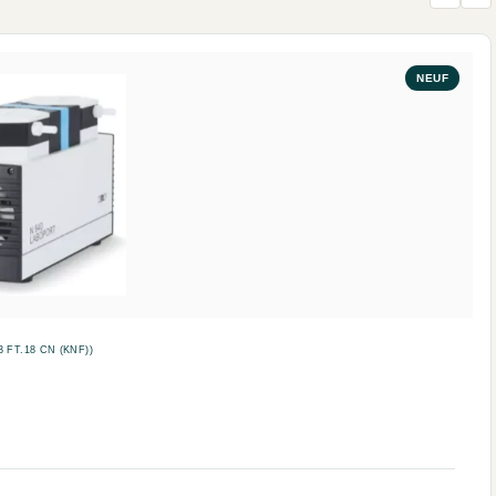
NEUF
 FT.18 CN (KNF))