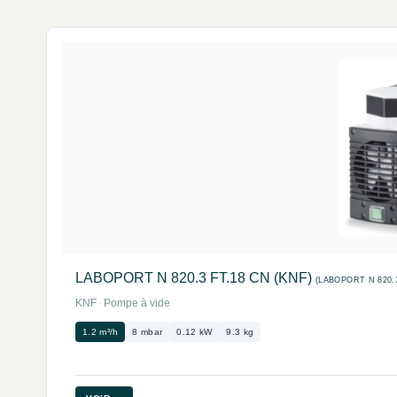
LABOPORT N 820.3 FT.18 CN (KNF)
(LABOPORT N 820.3
KNF
·
Pompe à vide
1.2 m³/h
8 mbar
0.12 kW
9.3 kg