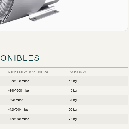
PONIBLES
DÉPRESSION MAX (MBAR)
POIDS (KG)
-220/210 mbar
43 kg
-280/-260 mbar
48 kg
-360 mbar
54 kg
-420/500 mbar
66 kg
-420/600 mbar
73 kg