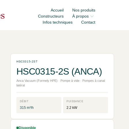
Accueil
Nos produits
Constructeurs
À propos
Infos techniques
Contact
HSC0315-2ST
HSC0315-2S (ANCA)
Anca Vacuum (Formely HPE) · Pompe à vide · Pompes à canal
latéral
DÉBIT
PUISSANCE
315 m³/h
2.2 kW
Disponible