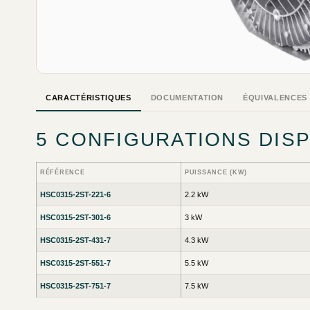
CARACTÉRISTIQUES
DOCUMENTATION
ÉQUIVALENCES
5 CONFIGURATIONS DIS
RÉFÉRENCE
PUISSANCE (KW)
HSC0315-2ST-221-6
2.2 kW
HSC0315-2ST-301-6
3 kW
HSC0315-2ST-431-7
4.3 kW
HSC0315-2ST-551-7
5.5 kW
HSC0315-2ST-751-7
7.5 kW