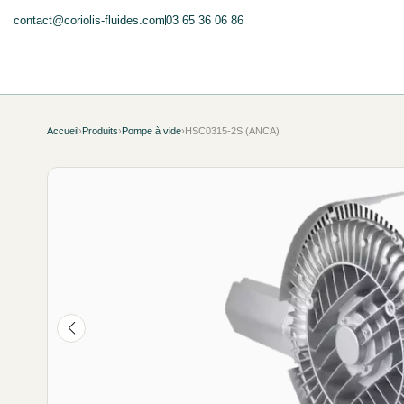
contact@coriolis-fluides.com
03 65 36 06 86
Accueil
›
Produits
›
Pompe à vide
›
HSC0315-2S (ANCA)
NEUF