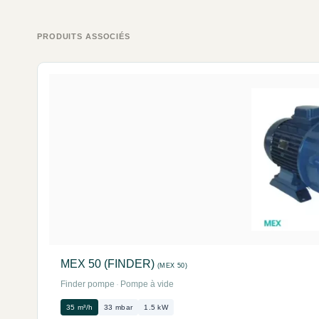
PRODUITS ASSOCIÉS
MEX 50 (FINDER)
(MEX 50)
Finder pompe
·
Pompe à vide
35 m³/h
33 mbar
1.5 kW