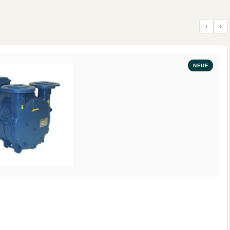
‹
›
NEUF