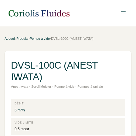
Accueil
›
Produits
›
Pompe à vide
›
DVSL-100C (ANEST IWATA)
DVSL-100C (ANEST
IWATA)
Anest Iwata - Scroll Meister · Pompe à vide · Pompes à spirale
DÉBIT
6 m³/h
VIDE LIMITE
0.5 mbar