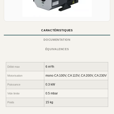
CARACTÉRISTIQUES
DOCUMENTATION
ÉQUIVALENCES
6 m³/h
Débit max
mono CA 100V, CA 115V, CA 200V, CA 230V
Motorisation
0.3 kW
Puissance
0.5 mbar
Vide limite
15 kg
Poids