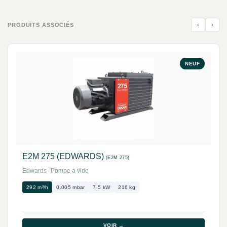
‹
›
PRODUITS ASSOCIÉS
NEUF
E2M 275 (EDWARDS)
(E2M 275)
Edwards
·
Pompe à vide
292 m³/h
0.005 mbar
7.5 kW
216 kg
VOIR →