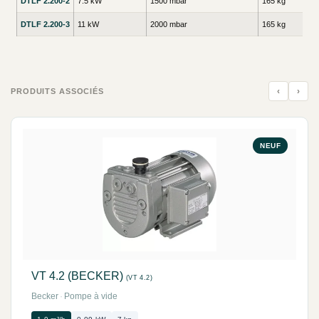
DTLF 2.200-2
7.5 kW
1500 mbar
165 kg
DTLF 2.200-3
11 kW
2000 mbar
165 kg
‹
›
PRODUITS ASSOCIÉS
NEUF
VT 4.2 (BECKER)
(VT 4.2)
Becker
·
Pompe à vide