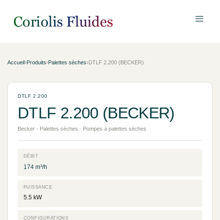
Accueil
›
Produits
›
Palettes sèches
›
DTLF 2.200 (BECKER)
DTLF 2.200
DTLF 2.200 (BECKER)
Becker · Palettes sèches · Pompes à palettes sèches
DÉBIT
174 m³/h
PUISSANCE
5.5 kW
CONFIGURATIONS