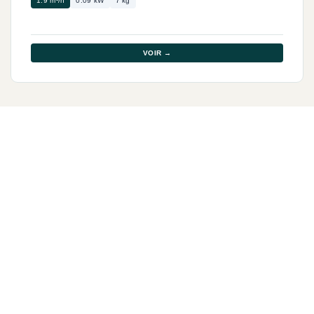
1.9 m³/h
0.09 kW
7 kg
VOIR →