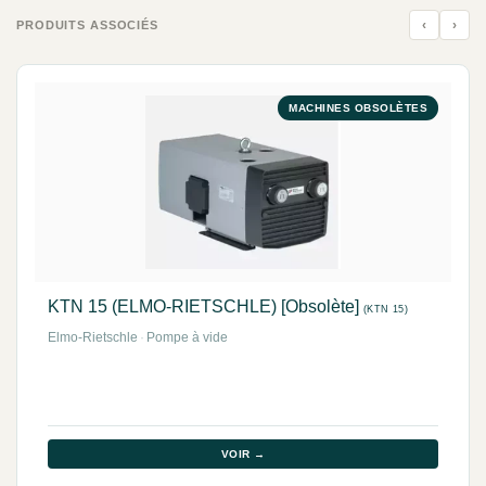
‹
›
PRODUITS ASSOCIÉS
MACHINES OBSOLÈTES
KTN 15 (ELMO-RIETSCHLE) [Obsolète]
(KTN 15)
Elmo-Rietschle
·
Pompe à vide
VOIR →