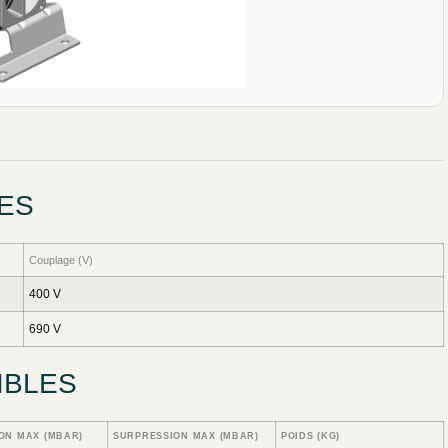
ES
Couplage (V)
400 V
690 V
IBLES
ON MAX (MBAR)
SURPRESSION MAX (MBAR)
POIDS (KG)