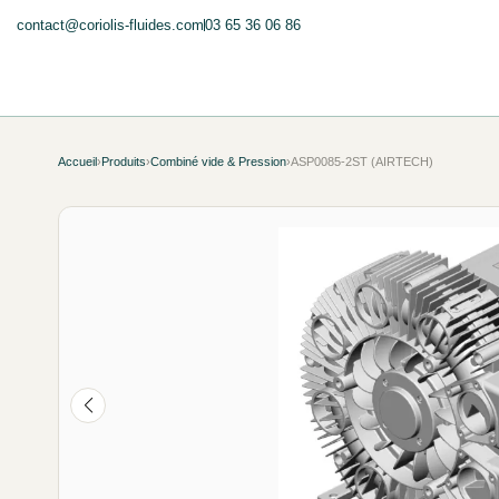
contact@coriolis-fluides.com
03 65 36 06 86
Accueil
›
Produits
›
Combiné vide & Pression
›
ASP0085-2ST (AIRTECH)
NEUF