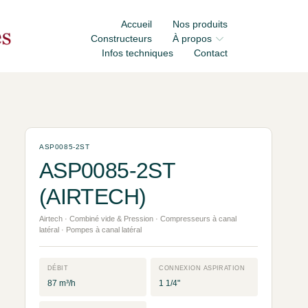
Accueil
Nos produits
Constructeurs
À propos
Infos techniques
Contact
ASP0085-2ST
ASP0085-2ST
(AIRTECH)
Airtech · Combiné vide & Pression · Compresseurs à canal
latéral · Pompes à canal latéral
DÉBIT
CONNEXION ASPIRATION
87 m³/h
1 1/4"