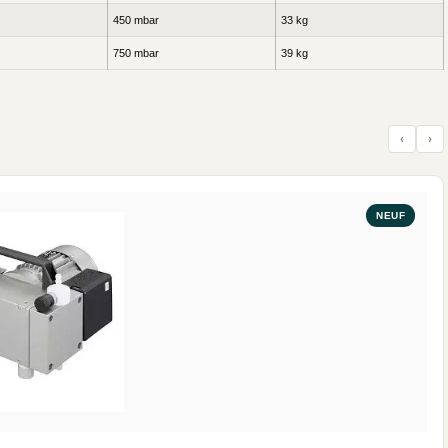
450 mbar
33 kg
750 mbar
39 kg
‹
›
NEUF