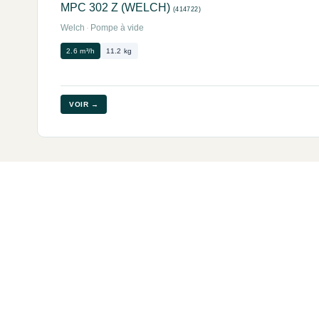
MPC 302 Z (WELCH)
(414722)
Welch
·
Pompe à vide
2.6 m³/h
11.2 kg
VOIR →