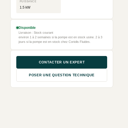
PUISSANCE
1.5 kW
Disponible
Livraison : Stock courant
environ 1 à 2 semaines si la pompe est en stock usine. 2 à 3
jours si la pompe est en stock chez Coriolis Fluides.
CONTACTER UN EXPERT
POSER UNE QUESTION TECHNIQUE