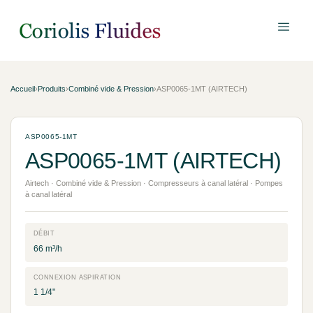
Accueil
›
Produits
›
Combiné vide & Pression
›
ASP0065-1MT (AIRTECH)
ASP0065-1MT
ASP0065-1MT (AIRTECH)
Airtech · Combiné vide & Pression · Compresseurs à canal latéral · Pompes
à canal latéral
DÉBIT
66 m³/h
CONNEXION ASPIRATION
1 1/4"