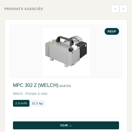
‹
›
PRODUITS ASSOCIÉS
NEUF
MPC 302 Z (WELCH)
(414722)
Welch
·
Pompe à vide
2.6 m³/h
11.2 kg
VOIR →