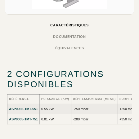
CARACTÉRISTIQUES
DOCUMENTATION
ÉQUIVALENCES
2 CONFIGURATIONS
DISPONIBLES
RÉFÉRENCE
PUISSANCE (KW)
DÉPRESSION MAX (MBAR)
SURPRESSI
ASP0065-1MT-551
0.55 kW
-250 mbar
+250 mbar
ASP0065-1MT-751
0.81 kW
-280 mbar
+350 mbar