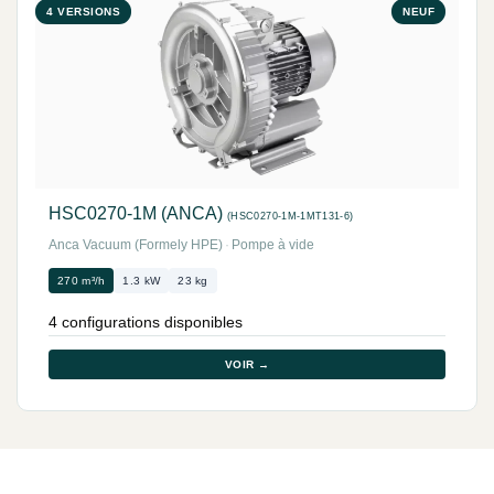
4 VERSIONS
NEUF
HSC0270-1M (ANCA)
(HSC0270-1M-1MT131-6)
Anca Vacuum (Formely HPE)
·
Pompe à vide
270 m³/h
1.3 kW
23 kg
4 configurations disponibles
VOIR →