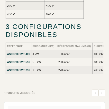
230 V
400 V
400 V
690 V
3 CONFIGURATIONS
DISPONIBLES
RÉFÉRENCE
PUISSANCE (KW)
DÉPRESSION MAX (MBAR)
SURPRESSI
ASC0700-1MT-401
4 kW
-150 mbar
400 mbar
ASC0700-1MT-551
5.5 kW
-200 mbar
180 mbar
ASC0700-1MT-751
7.5 kW
-270 mbar
260 mbar
‹
›
PRODUITS ASSOCIÉS