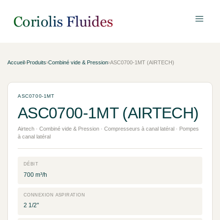
Accueil
›
Produits
›
Combiné vide & Pression
›
ASC0700-1MT (AIRTECH)
ASC0700-1MT
ASC0700-1MT (AIRTECH)
Airtech · Combiné vide & Pression · Compresseurs à canal latéral · Pompes
à canal latéral
DÉBIT
700 m³/h
CONNEXION ASPIRATION
2 1/2"