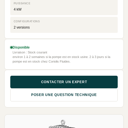
PUISSANCE
4 kW
CONFIGURATIONS
2 versions
Disponible
Livraison : Stock courant
environ 1 à 2 semaines si la pompe est en stock usine. 2 à 3 jours si la
pompe est en stock chez Coriolis Fluides.
CONTACTER UN EXPERT
POSER UNE QUESTION TECHNIQUE
NEUF