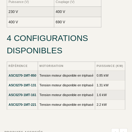
Puissance (V)
Couplage (V)
230 V
400 V
400 V
690 V
4 CONFIGURATIONS
DISPONIBLES
RÉFÉRENCE
MOTORISATION
PUISSANCE (KW)
DÉ
ASC0270-1MT-850
Tension moteur disponible en triphasé
0.85 kW
-40
ASC0270-1MT-131
Tension moteur disponible en triphasé
1.31 kW
-10
ASC0270-1MT-161
Tension moteur disponible en triphasé
1.6 kW
-15
ASC0270-1MT-221
Tension moteur disponible en triphasé
2.2 kW
-22