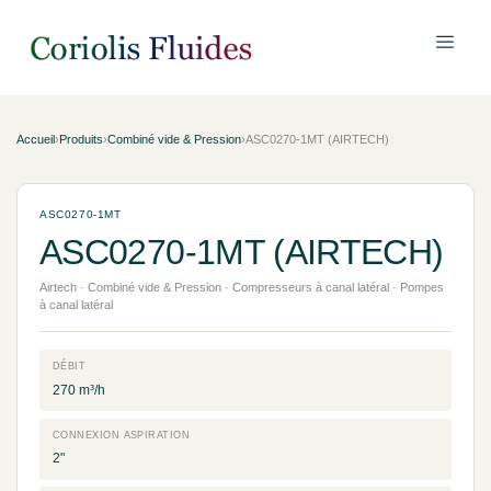
Accueil
›
Produits
›
Combiné vide & Pression
›
ASC0270-1MT (AIRTECH)
ASC0270-1MT
ASC0270-1MT (AIRTECH)
Airtech · Combiné vide & Pression · Compresseurs à canal latéral · Pompes
à canal latéral
DÉBIT
270 m³/h
CONNEXION ASPIRATION
2"