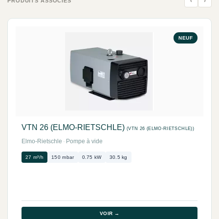
‹
›
PRODUITS ASSOCIÉS
NEUF
VTN 26 (ELMO-RIETSCHLE)
(VTN 26 (ELMO-RIETSCHLE))
Elmo-Rietschle
·
Pompe à vide
27 m³/h
150 mbar
0.75 kW
30.5 kg
VOIR →