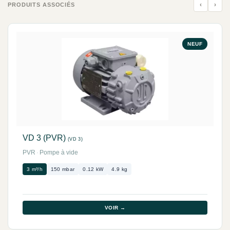
‹
›
PRODUITS ASSOCIÉS
NEUF
VD 3 (PVR)
(VD 3)
PVR
·
Pompe à vide
3 m³/h
150 mbar
0.12 kW
4.9 kg
VOIR →