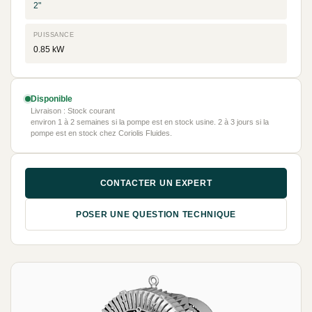
2"
PUISSANCE
0.85 kW
Disponible
Livraison : Stock courant
environ 1 à 2 semaines si la pompe est en stock usine. 2 à 3 jours si la
pompe est en stock chez Coriolis Fluides.
CONTACTER UN EXPERT
POSER UNE QUESTION TECHNIQUE
NEUF