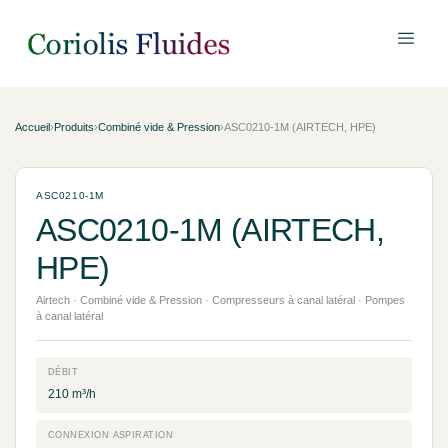
Accueil
›
Produits
›
Combiné vide & Pression
›
ASC0210-1M (AIRTECH, HPE)
ASC0210-1M
ASC0210-1M (AIRTECH,
HPE)
Airtech · Combiné vide & Pression · Compresseurs à canal latéral · Pompes
à canal latéral
DÉBIT
210 m³/h
CONNEXION ASPIRATION