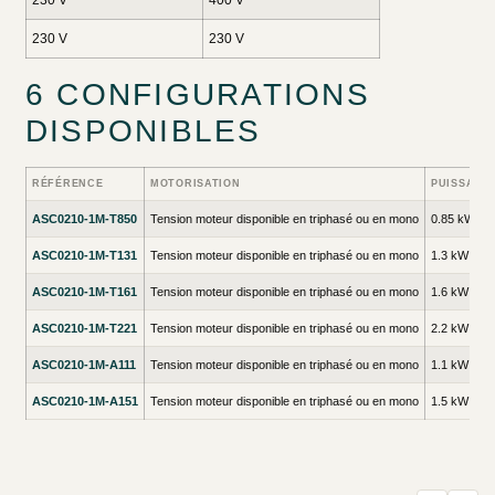
230 V
230 V
6 CONFIGURATIONS
DISPONIBLES
RÉFÉRENCE
MOTORISATION
PUISSANCE
ASC0210-1M-T850
Tension moteur disponible en triphasé ou en mono
0.85 kW
ASC0210-1M-T131
Tension moteur disponible en triphasé ou en mono
1.3 kW
ASC0210-1M-T161
Tension moteur disponible en triphasé ou en mono
1.6 kW
ASC0210-1M-T221
Tension moteur disponible en triphasé ou en mono
2.2 kW
ASC0210-1M-A111
Tension moteur disponible en triphasé ou en mono
1.1 kW
ASC0210-1M-A151
Tension moteur disponible en triphasé ou en mono
1.5 kW