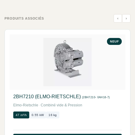
‹
›
PRODUITS ASSOCIÉS
NEUF
2BH7210 (ELMO-RIETSCHLE)
(2BH7210- 0AH16-7)
Elmo-Rietschle
·
Combiné vide & Pression
47 m³/h
0.55 kW
16 kg