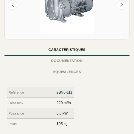
CARACTÉRISTIQUES
DOCUMENTATION
ÉQUIVALENCES
2BV5-111
Référence
220 m³/h
Débit max
5.5 kW
Puissance
105 kg
Poids