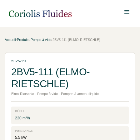
Accueil
›
Produits
›
Pompe à vide
›
2BV5-111 (ELMO-RIETSCHLE)
2BV5-111
2BV5-111 (ELMO-
RIETSCHLE)
Elmo-Rietschle · Pompe à vide · Pompes à anneau liquide
DÉBIT
220 m³/h
PUISSANCE
5.5 kW