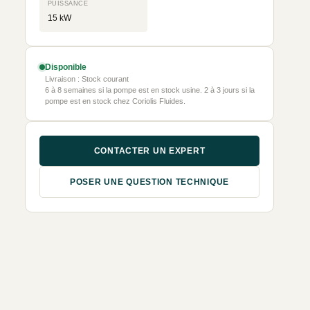
PUISSANCE
15 kW
Disponible
Livraison : Stock courant
6 à 8 semaines si la pompe est en stock usine. 2 à 3 jours si la
pompe est en stock chez Coriolis Fluides.
CONTACTER UN EXPERT
POSER UNE QUESTION TECHNIQUE