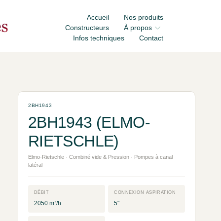
Accueil
Nos produits
Constructeurs
À propos
Infos techniques
Contact
2BH1943
2BH1943 (ELMO-
RIETSCHLE)
Elmo-Rietschle · Combiné vide & Pression · Pompes à canal
latéral
DÉBIT
CONNEXION ASPIRATION
2050 m³/h
5"