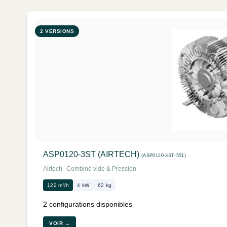
2 VERSIONS
ASP0120-3ST (AIRTECH)
(ASP0120-3ST-551)
Airtech
·
Combiné vide & Pression
122 m³/h
4 kW
62 kg
2 configurations disponibles
VOIR →