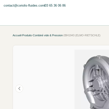
contact@coriolis-fluides.com
03 65 36 06 86
Accueil
›
Produits
›
Combiné vide & Pression
›
2BH1943 (ELMO-RIETSCHLE)
NEUF