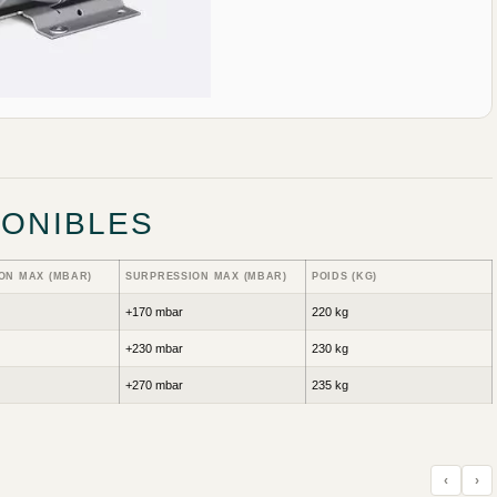
PONIBLES
ON MAX (MBAR)
SURPRESSION MAX (MBAR)
POIDS (KG)
+170 mbar
220 kg
+230 mbar
230 kg
+270 mbar
235 kg
‹
›