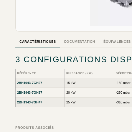
CARACTÉRISTIQUES
DOCUMENTATION
ÉQUIVALENCES
3 CONFIGURATIONS DIS
RÉFÉRENCE
PUISSANCE (KW)
DÉPRESSI
2BH1943-7GH27
15 kW
-160 mbar
2BH1943-7GH37
20 kW
-250 mbar
2BH1943-7GH47
25 kW
-310 mbar
PRODUITS ASSOCIÉS