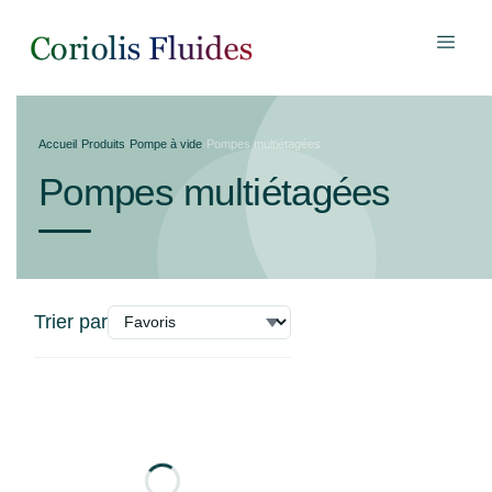
Accueil
›
Produits
›
Pompe à vide
›
Pompes multiétagées
Pompes multiétagées
Trier par