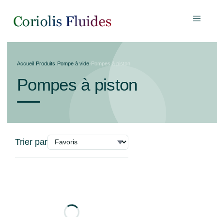
Accueil
›
Produits
›
Pompe à vide
›
Pompes à piston
Pompes à piston
Trier par